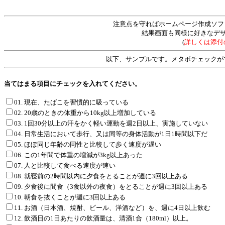
注意点を守ればホームページ作成ソフ
結果画面も同様に好きなデ
(
詳しくは添付
以下、サンプルです。メタボチェックが
当てはまる項目にチェックを入れてください。
01. 現在、たばこを習慣的に吸っている
02. 20歳のときの体重から10kg以上増加している
03. 1回30分以上の汗をかく軽い運動を週2日以上、実施していない
04. 日常生活において歩行、又は同等の身体活動が1日1時間以下だ
05. ほぼ同じ年齢の同性と比較して歩く速度が遅い
06. この1年間で体重の増減が3kg以上あった
07. 人と比較して食べる速度が速い
08. 就寝前の2時間以内に夕食をとることが週に3回以上ある
09. 夕食後に間食（3食以外の夜食）をとることが週に3回以上ある
10. 朝食を抜くことが週に3回以上ある
11. お酒（日本酒、焼酎、ビール、洋酒など）を、週に4日以上飲む
12. 飲酒日の1日あたりの飲酒量は、清酒1合（180ml）以上。